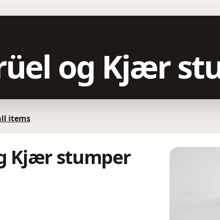
rüel og Kjær s
all items
og Kjær stumper