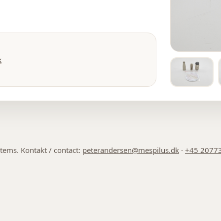
k
 items. Kontakt / contact:
peterandersen@mespilus.dk
·
+45 2077